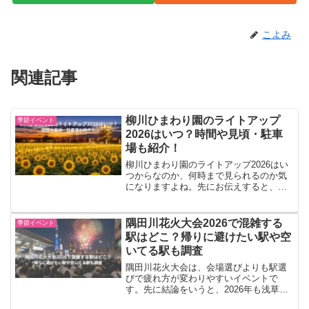
こよみ
関連記事
柳川ひまわり園のライトアップ
季節イベント
2026はいつ？時間や見頃・駐車
場も紹介！
柳川ひまわり園のライトアップ2026はい
つからなのか、何時まで見られるのか気
になりますよね。先にお伝えすると、
2026年の開催日程は現時点で公式発表を
確認できませんでした。2025年は9月13
日（土）〜9月23日（火・祝）に開催さ
隅田川花火大会2026で混雑する
季節イベント
れ、ライト...
駅はどこ？帰りに避けたい駅や空
いてる駅も調査
隅田川花火大会は、会場選びよりも駅選
びで疲れ方が変わりやすいイベントで
す。先に結論をいうと、2026年も浅草
駅・本所吾妻橋駅・とうきょうスカイツ