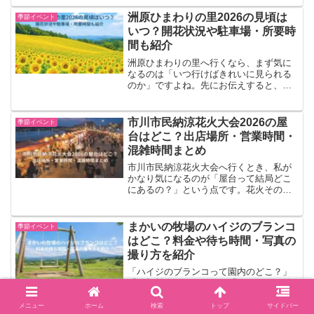
リー駅・蔵前駅・両国駅・浅草橋駅は混
雑しやすく、帰りは会場に近すぎる駅を
洲原ひまわりの里2026の見頃は
季節イベント
少し外す意識があると動き...
いつ？開花状況や駐車場・所要時
間も紹介
洲原ひまわりの里へ行くなら、まず気に
なるのは「いつ行けばきれいに見られる
のか」ですよね。先にお伝えすると、夏
の大きな見頃は7月下旬〜8月中旬が中心
になる可能性があります。ただし、洲原
ひまわりの里は春と夏で咲く時期や雰囲
市川市民納涼花火大会2026の屋
季節イベント
気が違うので、目的に合...
台はどこ？出店場所・営業時間・
混雑時間まとめ
市川市民納涼花火大会へ行くとき、私が
かなり気になるのが「屋台って結局どこ
にあるの？」という点です。花火そのも
のはもちろん楽しみですが、現地で食べ
る焼きそばやかき氷っぽいもの、あの夏
祭りの空気ごと味わいたいですよね！そ
まかいの牧場のハイジのブランコ
季節イベント
こでこの記事では、202...
はどこ？料金や待ち時間・写真の
撮り方を紹介
「ハイジのブランコって園内のどこ？」
「追加料金はかかる？」「どれくらい並
ぶの？」と気になっている方は多いです
よね。まかいの牧場のハイジのブランコ
メニュー
ホーム
検索
トップ
サイドバー