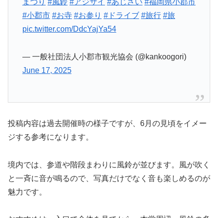
まつり
#風鈴
#アジサイ
#あじさい
#福岡県小郡市
#小郡市
#お寺
#お参り
#ドライブ
#旅行
#旅
pic.twitter.com/DdcYajYa54
— 一般社団法人小郡市観光協会 (@kankoogori)
June 17, 2025
投稿内容は過去開催時の様子ですが、6月の見頃をイメー
ジする参考になります。
境内では、参道や階段まわりに風鈴が並びます。風が吹く
と一斉に音が鳴るので、写真だけでなく音も楽しめるのが
魅力です。