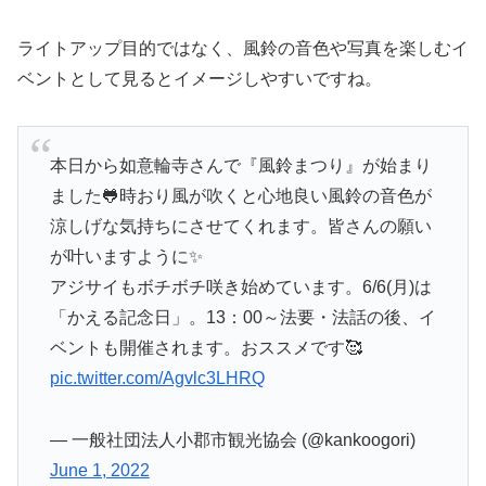
ライトアップ目的ではなく、風鈴の音色や写真を楽しむイ
ベントとして見るとイメージしやすいですね。
本日から如意輪寺さんで『風鈴まつり』が始まり
ました🐸時おり風が吹くと心地良い風鈴の音色が
涼しげな気持ちにさせてくれます。皆さんの願い
が叶いますように✨
アジサイもボチボチ咲き始めています。6/6(月)は
「かえる記念日」。13：00～法要・法話の後、イ
ベントも開催されます。おススメです🥰
pic.twitter.com/Agvlc3LHRQ
— 一般社団法人小郡市観光協会 (@kankoogori)
June 1, 2022