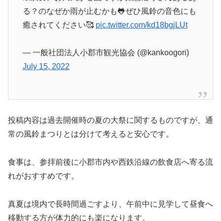
る？のなぜか雨が止むかも🐸ぜひ風鈴の音色にも
癒されてください🥰
pic.twitter.com/kd18bgjLUt
— 一般社団法人小郡市観光協会 (@kankoogori)
July 15, 2022
投稿内容は過去開催時の夏の大祭に関するものですが、通
常の風鈴まつりとは分けて考えると安心です。
食事は、参拝前後に小郡市内や西鉄沿線の飲食店へ寄る流
れがおすすめです。
真夏は境内で長時間過ごすより、午前中に見学して昼食へ
移動する方が体力的にも楽になります。