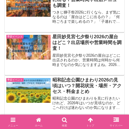
も調査！
つきじ獅子祭2026に行くなら、まず気に
なるのは「屋台はどこに出るの？」「何
時ごろまで楽しめるの？」「子連れでも
回りやすい？」という点ですよね。先に
結論を言うと、2026年は開催自体（6/10
～6/14）は公式発表済みで、会場は波除
星田妙見宮七夕祭り2026の屋台
季節イベント
稲荷神社...
はどこ？出店場所や営業時間を調
査！
星田妙見宮七夕祭り2026の屋台はどこに
出店されるのか、営業時間は何時から何
時までなのか気になりますよね。2026年
の屋台情報はまだ正式発表前ですが、
2025年の公式案内や過去の現地レポート
から、出店場所や時間の傾向を予想でき
昭和記念公園ひまわり2026の見
季節イベント
ます。この記事...
頃はいつ？開花状況・場所・アク
セス・料金まとめ
昭和記念公園のひまわりを見に行きたい
けれど、2026年はいつが見頃なのか、ど
こへ行けば迷わないのか気になりますよ
ね。先にお伝えすると、2026年の正式な
ひまわり情報は未発表ですが、公式の過
去実績を見ると見頃は8月上旬が中心で
下仁田あじさい園2026の見頃
季節イベント
す。行く前に「花...
メニュー
ホーム
検索
トップ
サイドバー
は？開花状況や駐車場・混雑も紹