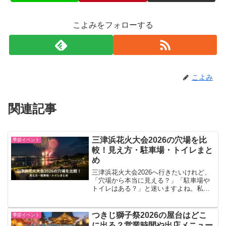
こよみをフォローする
こよみ
関連記事
三津浜花火大会2026の穴場を比
季節イベント
較！見え方・駐車場・トイレまと
め
三津浜花火大会2026へ行きたいけれど、
「穴場から本当に見える？」「駐車場や
トイレはある？」と迷いますよね。私も
花火大会の場所を決めるときは、見え方
だけでなく、帰りやすさや設備まで確認
します！特に子ども連れでは、トイレが
つきじ獅子祭2026の屋台はどこ
季節イベント
遠いだけでも落ち着か...
に出る？営業時間や出店メニュー