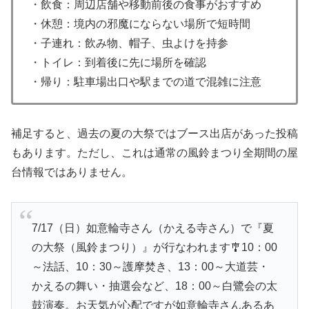
・飲食：周辺店舗や移動前後の食事がおすすめ
・休憩：境内の邪魔にならない場所で短時間
・子連れ：飲み物、帽子、虫よけを持参
・トイレ：到着後に先に場所を確認
・帰り：駐車場出口や駅までの道で混雑に注意
補足すると、過去の夏の大祭ではブース出店があった投稿
もあります。ただし、これは通常の風鈴まつり全期間の屋
台情報ではありません。
7/17（日）如意輪寺さん（かえる寺さん）で『夏
の大祭（風鈴まつり）』が行なわれます🎐10：00
～法話、10：30～護摩焚き、13：00～大道芸・
かえるの舞い・抽選会など、18：00～白鷺会の太
鼓演奏。お天気が心配ですが如意輪寺さんあるあ