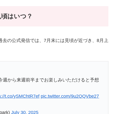
見頃はいつ？
。過去の公式発信では、7月末には見頃が近づき、8月上
は今週から来週前半までお楽しみいただけると予想
s://t.co/ySMChtR7ef
pic.twitter.com/9u2QQVbe27
ark)
July 30, 2025