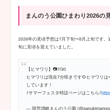
まんのう公園ひまわり2026の
2026年の見頃予想は7月下旬〜8月上旬です
旬に見頃を迎えていました。
【ヒマワリ】📷7/30
ヒマワリは現在7分咲きです🌻ヒマワリ
しています！
⇩サマーフェスタ特設ページはこちら⇩
http
— 国営讃岐まんのう公園 (@sanukimannop