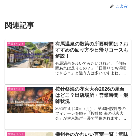
こよみ
関連記事
有馬温泉の散策の所要時間は？お
季節イベント
すすめの回り方や日帰りコースも
解説！
有馬温泉を歩いてみたいけれど、「何時
間あれば足りるの？」「日帰りでも満喫
できる？」と迷う方は多いですよね。先
にお伝えすると、散策だけなら1時間前
後、食べ歩きや日帰り温泉まで入れるな
ら2〜4時間ほどあると回りやすいです。
按針祭海の花火大会2026の屋台
季節イベント
駅から温泉街は近いもの...
はどこ？出店場所・営業時間・混
雑状況
2026年8月10日（月）、第80回按針祭の
フィナーレを飾る「按針祭 海の花火大
会」が伊東海岸一帯で開催されます。
2026年は、第80回の記念大会として約2
万発の花火が打ち上げられる予定です。
花火大会へ行く前に、「屋台はどこに出
播州弁のかわいい言葉一覧！意味
季節イベント