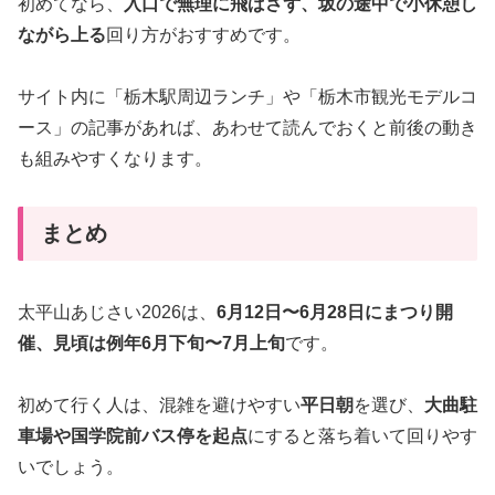
初めてなら、
入口で無理に飛ばさず、坂の途中で小休憩し
ながら上る
回り方がおすすめです。
サイト内に「栃木駅周辺ランチ」や「栃木市観光モデルコ
ース」の記事があれば、あわせて読んでおくと前後の動き
も組みやすくなります。
まとめ
太平山あじさい2026は、
6月12日〜6月28日にまつり開
催、見頃は例年6月下旬〜7月上旬
です。
初めて行く人は、混雑を避けやすい
平日朝
を選び、
大曲駐
車場や国学院前バス停を起点
にすると落ち着いて回りやす
いでしょう。