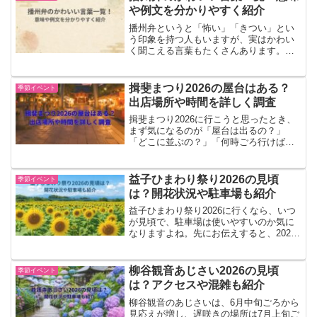
るの？」「何...
や例文を分かりやすく紹介
播州弁というと「怖い」「きつい」とい
う印象を持つ人もいますが、実はかわい
く聞こえる言葉もたくさんあります。特
に「べっちょない」「なんしょん」「い
ぬ」などは、意味を知ると親しみやすく
感じられる表現です。この記事でわかる
揖斐まつり2026の屋台はある？
季節イベント
こと・播州弁のかわいい言...
出店場所や時間を詳しく調査
揖斐まつり2026に行こうと思ったとき、
まず気になるのが「屋台は出るの？」
「どこに並ぶの？」「何時ごろ行けば楽
しみやすい？」という点ではないでしょ
うか。揖斐まつりは三輪神社周辺で行わ
れる伝統あるお祭りで、子ども歌舞伎や
益子ひまわり祭り2026の見頃
季節イベント
神輿渡御など見どころも...
は？開花状況や駐車場も紹介
益子ひまわり祭り2026に行くなら、いつ
が見頃で、駐車場は使いやすいのか気に
なりますよね。先にお伝えすると、2026
年は公式サイトでイベントが8月8日〜11
日予定、ひまわり畑の開放が8月15日まで
予定と案内されています。この記事で
柳谷観音あじさい2026の見頃
季節イベント
は、見頃の...
は？アクセスや混雑も紹介
柳谷観音のあじさいは、6月中旬ごろから
見応えが増し、遅咲きの場所は7月上旬ご