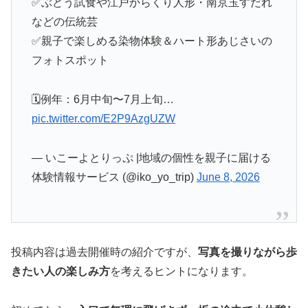
✅ぶどう試食や江戸からくり人形・南京玉すだれ
などの伝統芸
✅親子で楽しめる染物体験＆ハート形あじさいの
フォトスポット
🗓例年：6月中旬〜7月上旬…
pic.twitter.com/E2P9AzgUZW
— いこーよとりっぷ |地域の個性を親子に届ける
体験情報サービス (@iko_yo_trip)
June 8, 2026
投稿内容は過去開催時の紹介ですが、
写真を撮りながら歩
きたい人の楽しみ方
を考えるヒントになります。