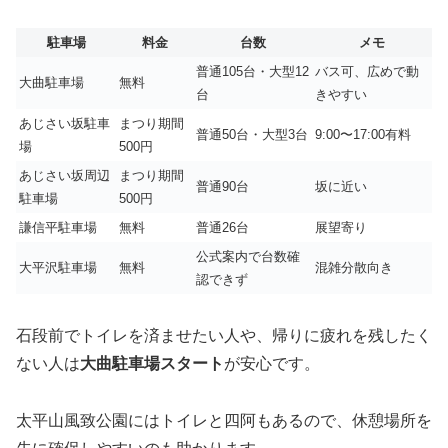
駐車場
料金
台数
メモ
普通105台・大型12
バス可、広めで動
大曲駐車場
無料
台
きやすい
あじさい坂駐車
まつり期間
普通50台・大型3台
9:00〜17:00有料
場
500円
あじさい坂周辺
まつり期間
普通90台
坂に近い
駐車場
500円
謙信平駐車場
無料
普通26台
展望寄り
公式案内で台数確
大平沢駐車場
無料
混雑分散向き
認できず
石段前でトイレを済ませたい人や、帰りに疲れを残したく
ない人は
大曲駐車場スタート
が安心です。
太平山風致公園にはトイレと四阿もあるので、休憩場所を