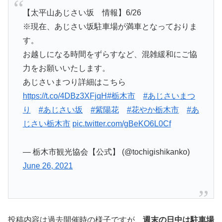
【太平山あじさい坂 情報】6/26
※現在、あじさい坂駐車場が満車となっておりま
す。
お越しになる時間をずらすなど、混雑緩和にご協
力をお願いいたします。
あじさいまつり詳細はこちら
https://t.co/4DBz3XFjqH
#栃木市
#あじさいまつ
り
#あじさい坂
#紫陽花
#花やか栃木市
#あ
じさい栃木市
pic.twitter.com/gBeKO6L0Cf
— 栃木市観光協会【公式】 (@tochigishikanko)
June 26, 2021
投稿内容は過去開催時の様子ですが、
週末の日中は駐車場