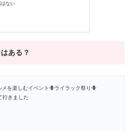
場はない
台はある？
メを楽しむイベント🪻ライラック祭り🪻
て行きました