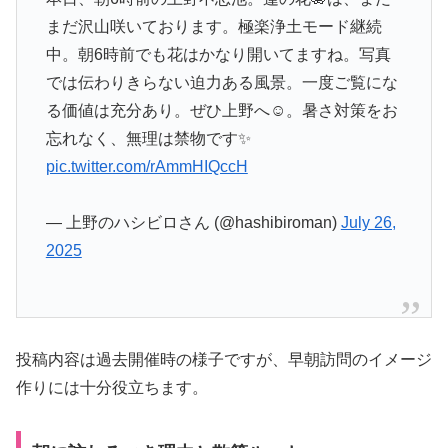
まだ沢山咲いております。極楽浄土モード継続
中。朝6時前でも花はかなり開いてますね。写真
では伝わりきらない迫力ある風景。一度ご覧にな
る価値は充分あり。ぜひ上野へ☺️。暑さ対策をお
忘れなく、無理は禁物です✨
pic.twitter.com/rAmmHIQccH
— 上野のハシビロさん (@hashibiroman)
July 26,
2025
投稿内容は過去開催時の様子ですが、早朝訪問のイメージ
作りには十分役立ちます。