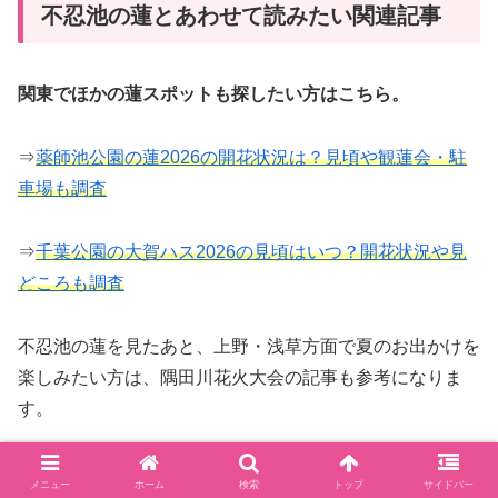
不忍池の蓮とあわせて読みたい関連記事
関東でほかの蓮スポットも探したい方はこちら。
⇒
薬師池公園の蓮2026の開花状況は？見頃や観蓮会・駐
車場も調査
⇒
千葉公園の大賀ハス2026の見頃はいつ？開花状況や見
どころも調査
不忍池の蓮を見たあと、上野・浅草方面で夏のお出かけを
楽しみたい方は、隅田川花火大会の記事も参考になりま
す。
混雑を避けて移動したい方はこちら。
メニュー
ホーム
検索
トップ
サイドバー