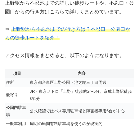
上野駅から不忍池までの詳しい徒歩ルートや、不忍口・公
園口からの行き方はこちらで詳しくまとめています。
⇒
上野駅から不忍池までの行き方は？不忍口・公園口か
らの徒歩ルートを紹介！
アクセス情報をまとめると、以下のようになります。
項目
内容
住所
東京都台東区上野公園・池之端三丁目周辺
JR・東京メトロ「上野」徒歩約2〜5分、京成上野駅徒歩
最寄り
約1分
公園内駐車
公式確認ではバス専用駐車場と障害者専用6台が中心
場
一般車利用
周辺の民間有料駐車場を使うのが現実的