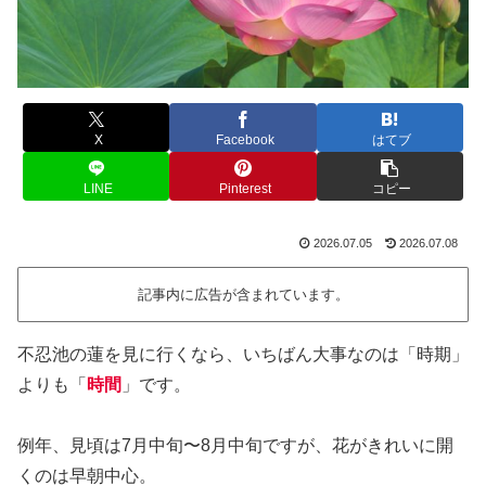
X
Facebook
はてブ
LINE
Pinterest
コピー
2026.07.05
2026.07.08
記事内に広告が含まれています。
不忍池の蓮を見に行くなら、いちばん大事なのは「時期」
よりも「
時間
」です。
例年、見頃は7月中旬〜8月中旬ですが、花がきれいに開
くのは早朝中心。