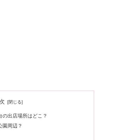
次
屋台の出店場所はどこ？
公園周辺？