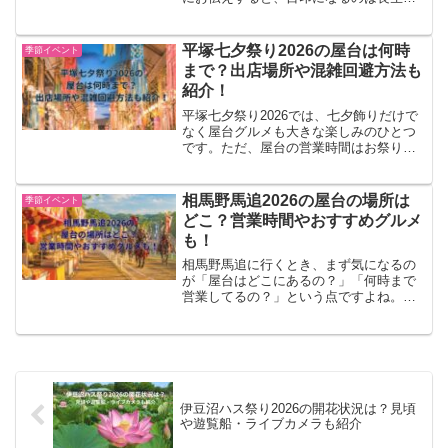
周辺です。さらに、全体を見やすいのは
長生橋から大手大橋の間、近さを重視す
るなら長生橋寄りの席が候補になりま
平塚七夕祭り2026の屋台は何時
季節イベント
す。2026年は会場レイア...
まで？出店場所や混雑回避方法も
紹介！
平塚七夕祭り2026では、七夕飾りだけで
なく屋台グルメも大きな楽しみのひとつ
です。ただ、屋台の営業時間はお祭り全
体の終了時間とは異なるため、遅い時間
に行くと食べたいものが終わっている可
能性もあります。この記事では、平塚七
相馬野馬追2026の屋台の場所は
季節イベント
夕祭り2026の屋台...
どこ？営業時間やおすすめグルメ
も！
相馬野馬追に行くとき、まず気になるの
が「屋台はどこにあるの？」「何時まで
営業してるの？」という点ですよね。相
馬野馬追2026の屋台は、公式FAQで「会
場内や周辺に露店が並ぶ」と案内されて
いることから、メイン会場の雲雀ヶ原祭
場地周辺が中心とな...
伊豆沼ハス祭り2026の開花状況は？見頃
や遊覧船・ライブカメラも紹介