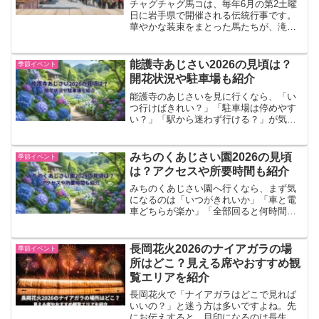
チャグチャグ馬コは、毎年6月の第2土曜
日に岩手県で開催される伝統行事です。
華やかな装束をまとった馬たちが、滝沢
市から盛岡市まで約14kmを行進する姿
は、東北の初夏を代表する風物詩として
知られています。2026年に初めて行く予
能護寺あじさい2026の見頃は？
季節イベント
定の人の中には、...
開花状況や駐車場も紹介
能護寺のあじさいを見に行くなら、「い
つ行けばきれい？」「駐車場は停めやす
い？」「駅から迷わず行ける？」が気に
なりますよね。先に結論をいうと、能護
寺のあじさいは6月上旬〜6月下旬が見頃
の中心です。2026年は6月5日から有料拝
みちのくあじさい園2026の見頃
季節イベント
観が始まっており...
は？アクセスや所要時間も紹介
みちのくあじさい園へ行くなら、まず気
になるのは「いつがきれいか」「車と電
車どちらが楽か」「全部回ると何時間か
かるのか」という点ではないでしょう
か。先にお伝えすると、2026年は6月27
日（土）〜7月20日（月・祝）の開園予定
長岡花火2026のナイアガラの場
季節イベント
で、見頃の中心は...
所はどこ？見える席やおすすめ観
覧エリアを紹介
長岡花火で「ナイアガラはどこで見れば
いいの？」と迷う方は多いですよね。先
にお伝えすると、目印になるのは長生橋