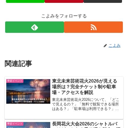
こよみをフォローする
こよみ
関連記事
東北未来芸術花火2026が見える
季節イベント
場所は？完全チケット制や駐車
場・アクセスを解説
東北未来芸術花火2026について、「どこ
で見えるの？」「無料で観覧できる場所
はある？」「駐車場は利用できる？」と
気になっている方も多いのではないでし
ょうか。結論からいうと、東北未来芸術
花火2026を正式に観覧できる場所は、チ
長岡花火大会2026のシャトルバ
季節イベント
ケットを購入して...