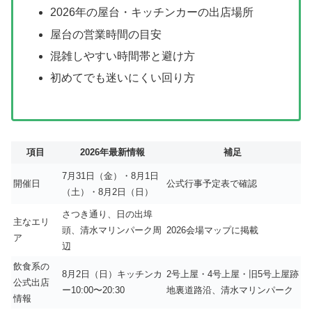
2026年の屋台・キッチンカーの出店場所
屋台の営業時間の目安
混雑しやすい時間帯と避け方
初めてでも迷いにくい回り方
項目
2026年最新情報
補足
7月31日（金）・8月1日
開催日
公式行事予定表で確認
（土）・8月2日（日）
さつき通り、日の出埠
主なエリ
頭、清水マリンパーク周
2026会場マップに掲載
ア
辺
飲食系の
8月2日（日）キッチンカ
2号上屋・4号上屋・旧5号上屋跡
公式出店
ー10:00〜20:30
地裏道路沿、清水マリンパーク
情報