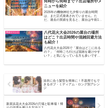
何時から何時まで？出店場所やメ
ニューを紹介
2026年の機物神社七夕祭りの屋台時間
は、まだ正式発表されていません。た
だ、過去の実績を見ると、屋台は午前10
時〜11時ごろから順次始まり、夜21時前
後まで楽しめる可能性が高いです。この
記事では、機物神社七夕祭り2026の屋台
八代花火大会2026の屋台の場所
季節イベント
時間・出店場所...
はどこ？出店時間や混雑回避方法
も紹介！
八代花火大会2026で「屋台はどこに出る
の？」「何時ごろ行けば混雑を避けやす
い？」と気になっている方も多いですよ
ね。先に結論からお伝えすると、2025年
実績では、有料観覧席側に物産会場、無
料観覧エリア側に露店会場が設けられて
いました。 20...
浴衣に合う髪型を簡単に！不器用でもで
きるボブ・ミディアム・ロング別アレン
ジ
新居浜花火大会2026の穴場と駐車場！帰
りの渋滞を避ける方法は？