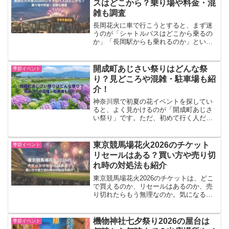
スはどこから？乗り場や料金・混
雑も調査
長岡花火に車で行こうとすると、まず迷
うのが「シャトルバスはどこから乗るの
か」「長岡駅からも乗れるのか」という
点ではないでしょうか。先にお伝えする
と、2026年の公式シャトルバスは、主に
公式駐車場とセットで使う形です。長岡
開成町あじさい祭りはどんな祭
季節イベント
駅から会場へは徒歩移...
り？見どころや混雑・駐車場も紹
介！
神奈川県で初夏の花イベントを探してい
ると、よく見かけるのが「開成町あじさ
い祭り」です。ただ、初めて行く人だ
と、 どんな祭りなの？ 混雑はどれくら
い？ 駐車場はある？ 子連れでも行きやす
い？など気になりますよね。開成町あじ
東京競馬場花火2026のチケット
季節イベント
さい祭りは、水田とあ...
リセールはある？買い方や売り切
れ時の対処法も紹介
東京競馬場花火2026のチケットは、どこ
で買えるのか、リセールはあるのか、売
り切れたらもう無理なのか。気になると
ころを先にまとめると、正規の購入先は
公式サイト掲載のプレイガイドで、2026
年6月25日時点では公式サイト上で「公式
機物神社七夕祭り2026の屋台は
季節イベント
リセール受付...